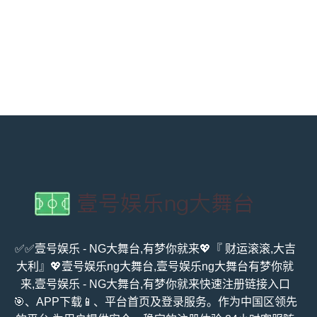
✅✅壹号娱乐 - NG大舞台,有梦你就来💖『 财运滚滚,大吉
大利』💖壹号娱乐ng大舞台,壹号娱乐ng大舞台有梦你就
来,壹号娱乐 - NG大舞台,有梦你就来快速注册链接入口
🎯、APP下载📱、平台首页及登录服务。作为中国区领先