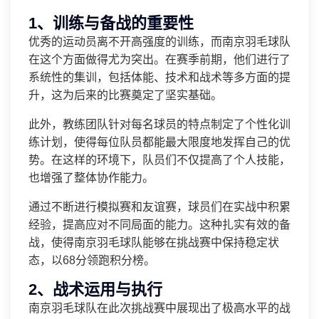
1、训练与备战的重要性
优秀的运动员离不开高强度的训练，而南京羽毛球队
在这个方面做得尤为突出。在赛季前期，他们进行了
系统性的集训，包括体能、技术和战术等多方面的提
升，这为后来的比赛奠定了坚实基础。
此外，教练团队针对每名球员的特点制定了个性化训
练计划，使得每位队员都能最大限度地发挥自己的优
势。在这样的环境下，队员们不仅提高了个人技能，
也增强了整体协作能力。
通过不断进行模拟赛和友谊赛，球员们在实战中积累
经验，提高应对不同局面的能力。这种扎实有效的备
战，使得南京羽毛球队能够在挑战赛中保持稳定状
态，以68分领跑积分榜。
2、战术运用与执行
南京羽毛球队在此次挑战赛中展现出了极高水平的战