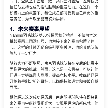
同时，全队上下团结一致，共同面对困难，这种彼此
信任与支持也成为推动胜利的重要动力。在这样一个
积极向上的氛围下，每位成员都感受到自己肩负的重
要责任，为争取荣誉而努力拼搏。
4、未来赛事展望
Nanjing羽毛球队以68分稳居积分榜首，不仅为本次
挑战赛画上圆满句号，也为接下来的赛事积蓄了信
心。这样的佳绩无疑会吸引更多关注，也给其他队伍
施加了一定压力。
随着实力不断增强，南京羽毛球队将在今后的比赛中
面临更大的挑战。然而，这也是一次机会，可以让他
们进一步锻炼意志品质，提高竞技水平。教练组已经
开始着手制定新的目标，以确保持续进步和突破自我
界限。
相信经过这次成功经历后，南京羽毛球队将在即将到
来的赛事中继续发扬光大，实现更辉煌的新成就。他