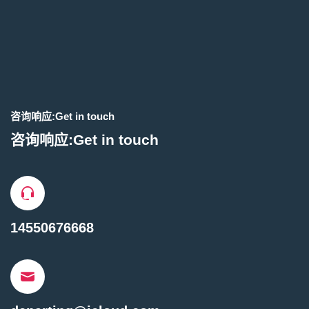
咨询响应:Get in touch
咨询响应:Get in touch
14550676668