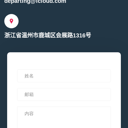
departing@icloud.com
浙江省温州市鹿城区会展路1316号