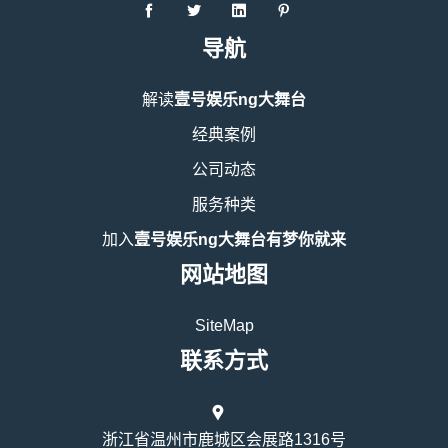
导航
解读
壹号娱乐ng大舞台
经典案例
公司动态
服务种类
加入
壹号娱乐ng大舞台有梦你就来
网站地图
SiteMap
联系方式
浙江省温州市鹿城区会展路1316号