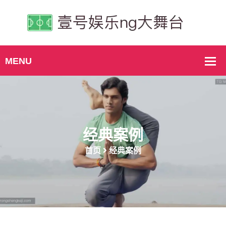
经典案例
首页
经典案例