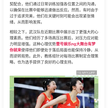
契配合，他们通过日常训练加强各位置之间的沟通，
以确保在比赛中能够迅速做出反应。然而，有时由于
过于追求完美，他们在关键时刻可能会出现紧张情
绪，从而影响发挥。
相较之下，武汉队在近期比赛中展示出了更强大的心
理素质。他们经历了多场高压比赛后，对压力应对能
力明显增强。这种心理优势
壹号娱乐ng大舞台有梦
你就来
使得他们即便处于落后局面也能保持冷静，从
而逆转局势。此外，教练组针对每场比赛制定合理策
略，也为选手提供了良好的心理支持。