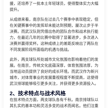
援，还培养了一批本土年轻球员，使得整体实力大幅
提升。
从成绩来看，南京队在过去几个赛季中表现稳定，但
在关键赛事中的发挥却未能达到预期，屡次止步于半
决赛。而武汉队则凭借出色的团队合作和战术执行能
力，在最近几年的比赛中取得了显著进步，多次进入
决赛并赢得奖杯。这种成绩上的差距反映出了两队在
不同发展阶段所面临的机遇与挑战。
此外，两支球队所处城市文化氛围也影响着他们的发
展。在南京，传统文化底蕴深厚，体育氛围浓厚，为
当地运动员提供了良好的成长环境。而武汉作为新兴
城市，对体育事业的发展重视程度不断提高，这使得
武汉排球能够吸引更多关注，并获得更多资源投入。
2、技术特点与战术风格
在技术特点方面，两支球队各有千秋。南京排球队以
其扎实的基本功和灵活多变的战术而闻名。他们注重