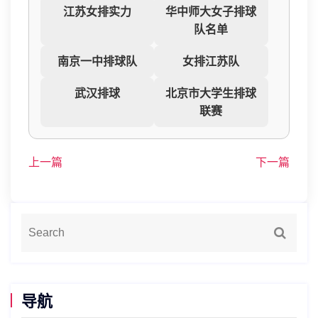
江苏女排实力
华中师大女子排球
队名单
南京一中排球队
女排江苏队
武汉排球
北京市大学生排球
联赛
上一篇
下一篇
导航