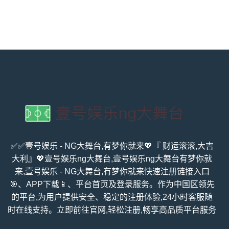
✅✅壹号娱乐 - NG大舞台,有梦你就来💖『 财运滚滚,大吉
大利』💖壹号娱乐ng大舞台,壹号娱乐ng大舞台有梦你就
来,壹号娱乐 - NG大舞台,有梦你就来快速注册链接入口
🎯、APP下载📱、平台首页及登录服务。作为中国区领先
的平台,为用户提供安全、稳定的注册体验,24小时客服随
时在线支持。立即前往官网,轻松注册,畅享高品质平台服务