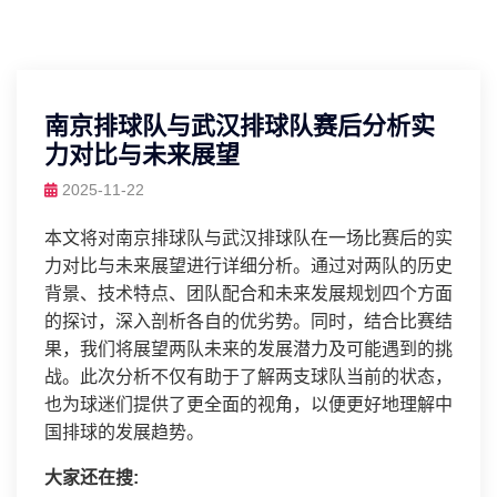
南京排球队与武汉排球队赛后分析实
力对比与未来展望
2025-11-22
本文将对南京排球队与武汉排球队在一场比赛后的实
力对比与未来展望进行详细分析。通过对两队的历史
背景、技术特点、团队配合和未来发展规划四个方面
的探讨，深入剖析各自的优劣势。同时，结合比赛结
果，我们将展望两队未来的发展潜力及可能遇到的挑
战。此次分析不仅有助于了解两支球队当前的状态，
也为球迷们提供了更全面的视角，以便更好地理解中
国排球的发展趋势。
大家还在搜: