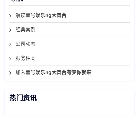
解读
壹号娱乐ng大舞台
经典案例
公司动态
服务种类
加入
壹号娱乐ng大舞台有梦你就来
热门资讯