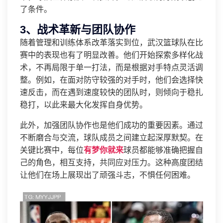
了条件。
3、战术革新与团队协作
随着管理和训练体系改革落实到位，武汉篮球队在比
赛中的表现也有了明显改善。他们开始探索多样化战
术，不再局限于单一打法，而是根据对手特点灵活调
整。例如，在面对防守较强的对手时，他们会选择快
速反击，而在遇到速度较快的团队时，则倾向于稳扎
稳打，以此来最大化发挥自身优势。
此外，加强团队协作也是他们成功的重要因素。通过
不断磨合与交流，球队成员之间建立起深厚默契。在
关键比赛中，每位
有梦你就来
球员都能够准确把握自
己的角色，相互支持，共同应对压力。这种高度团结
让他们在场上展现出了顽强斗志，不惧任何困难。