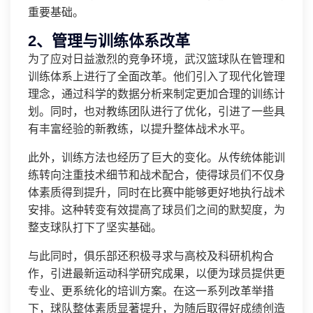
重要基础。
2、管理与训练体系改革
为了应对日益激烈的竞争环境，武汉篮球队在管理和
训练体系上进行了全面改革。他们引入了现代化管理
理念，通过科学的数据分析来制定更加合理的训练计
划。同时，也对教练团队进行了优化，引进了一些具
有丰富经验的新教练，以提升整体战术水平。
此外，训练方法也经历了巨大的变化。从传统体能训
练转向注重技术细节和战术配合，使得球员们不仅身
体素质得到提升，同时在比赛中能够更好地执行战术
安排。这种转变有效提高了球员们之间的默契度，为
整支球队打下了坚实基础。
与此同时，俱乐部还积极寻求与高校及科研机构合
作，引进最新运动科学研究成果，以便为球员提供更
专业、更系统化的培训方案。在这一系列改革举措
下，球队整体素质显著提升，为随后取得好成绩创造