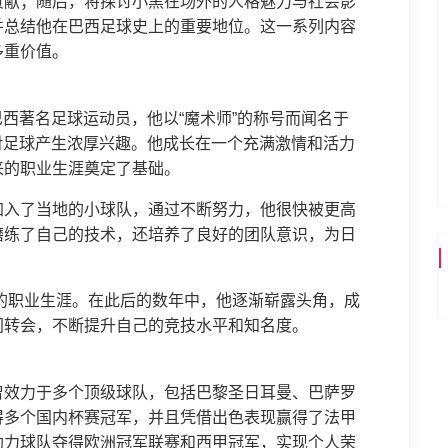
贡献；随后，将探讨小黑在场外的人格魅力与社会影
并总结他在巴西足球史上的重要地位。这一系列内容
多重价值。
巴西著名足球运动员，他以“魔术师”的称号而闻名于
便对足球产生浓厚兴趣。他成长在一个充满激情和活力
来的职业生涯奠定了基础。
加入了当地的小球队，通过不断努力，他很快被更高
磨练了自己的技术，还培养了良好的团队意识，为日
他的职业生涯。在此后的数年中，他逐渐崭露头角，成
间转会，不断提升自己的竞技水平和知名度。
曾效力于多个顶级球队，包括巴黎圣日耳曼、巴萨罗
得多个国内杯赛冠军，并且凭借出色表现赢得了法甲
助力球队夺得欧洲冠军联赛和西甲冠军，实现个人荣