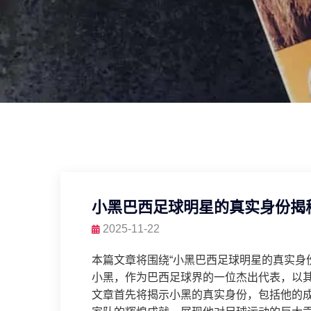
小黑巴西足球明星的真实身份揭
2025-11-22
本篇文章将围绕“小黑巴西足球明星的真实身
小黑，作为巴西足球界的一位杰出代表，以
文章首先将揭示小黑的真实身份，包括他的