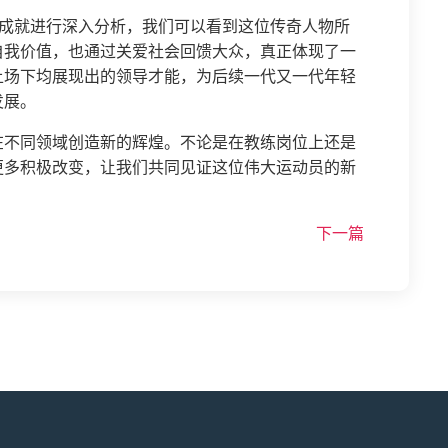
享生活点滴，与粉丝交流互动，让更多人感受到他的
公众形象，使得他不只是一个传奇运动员，更是一个
商业价值和市场潜力。他可以选择继续从事教练工作
给新一代。同时，在品牌代言方面，小黑人依旧拥有
影响力来推广商品，这诠释了体育明星商业化的新趋
图，例如投资青训营等项目，以促进当地青年足球的
个行业注入新的活力，为培养下一代优秀运动员做出
足坛留下不可磨灭的印记，而其精彩历程也必将激励