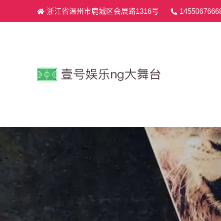
浙江省温州市鹿城区会展路1316号
1455067666