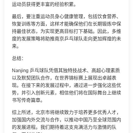
运动员获得更丰富的经验积累。
最后，要注重运动员身心健康管理，包括饮食营养、
恢复训练等方面，这样才能确保他们在长期锻炼中保
持最佳状态，为实现更高目标打下基础。因此，多维
度的发展策略将助推南京乒乓球队走向更加辉煌的未
来。
总结：
Nanjing 乒乓球队凭借其独特技战术、高超心理素质
以及默契团队合作，在世界锦标赛上展现出卓越表
现。在接下来的发展过程中，通过进一步强化这些优
势，并引入创新元素，相信他们将在国际舞台上继续
书写传奇篇章。
综上所述，北京市将继续致力于培养更多优秀人才，
加强国内外交流与合作，以推动中国乃至全球范围内
的发展进程。我们期待着这支充满活力与激情的队