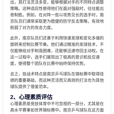
出，其打法灵活多变，能够根据对手的不同特点调整
策略。这种适应性使得他们在面对强敌时，往往能出
奇制胜。例如，在对阵一些以攻势见长的选手时，南
京队员们通常采取更为稳健的防守反击策略，有效地
削弱了对方的攻击力度。
此外，南京队员们还善于利用快速发球和变化多端的
旋转来控制比赛节奏。他们通过精准的发球技术，不
仅能够给对手制造困难，还能够迅速夺回主动权。在
这一过程中，选手们展现出了极高的意识和反应速
度，使得整个团队在比赛中始终保持优势。
总之，技战术特点是南京乒乓球队在锦标赛中取得佳
绩的重要基础，而这种灵活而又高效的打法也为其他
球队提供了借鉴范本。
2、心理素质评估
心理素质是竞技体育中不可忽视的一部分，尤其是在
高水平赛事如世界锦标赛中。南京乒乓球队在这方面