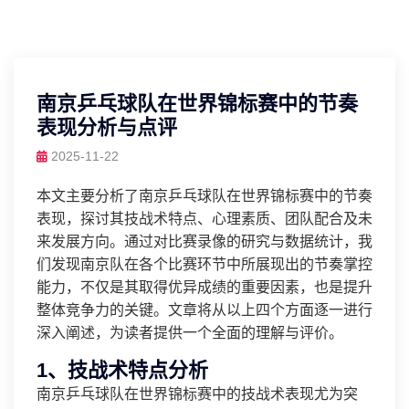
南京乒乓球队在世界锦标赛中的节奏
表现分析与点评
2025-11-22
本文主要分析了南京乒乓球队在世界锦标赛中的节奏
表现，探讨其技战术特点、心理素质、团队配合及未
来发展方向。通过对比赛录像的研究与数据统计，我
们发现南京队在各个比赛环节中所展现出的节奏掌控
能力，不仅是其取得优异成绩的重要因素，也是提升
整体竞争力的关键。文章将从以上四个方面逐一进行
深入阐述，为读者提供一个全面的理解与评价。
1、技战术特点分析
南京乒乓球队在世界锦标赛中的技战术表现尤为突