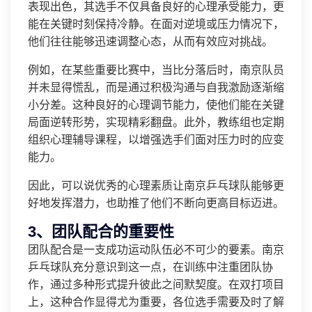
表现出色，其选手不仅具备良好的心理承受能力，更
能在关键时刻保持冷静。在面对逆境或压力情况下，
他们往往能够迅速调整心态，从而有效应对挑战。
例如，在某些重要比赛中，当比分落后时，南京队员
并未显得慌乱，而是通过积极沟通与自我激励逐渐缩
小分差。这种良好的心理调节能力，使他们能在关键
局面逆转形势，实现精彩翻盘。此外，教练组也定期
组织心理辅导课程，以增强选手们面对压力时的应变
能力。
因此，可以说优秀的心理素质让南京乒乓球队能够更
好地发挥潜力，也助推了他们不断向更高目标迈进。
3、团队配合的重要性
团队配合是一支成功运动队伍必不可少的要素。南京
乒乓球队充分意识到这一点，在训练中注重团队协
作，通过多种形式提升彼此之间默契度。在双打项目
上，这种合作显得尤为重要，各位选手需要及时了解