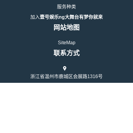
服务种类
加入
壹号娱乐ng大舞台有梦你就来
网站地图
SiteMap
联系方式
浙江省温州市鹿城区会展路1316号
14550676668
时间：上午9点至下午4点