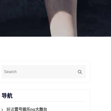
导航
解读
壹号娱乐ng大舞台