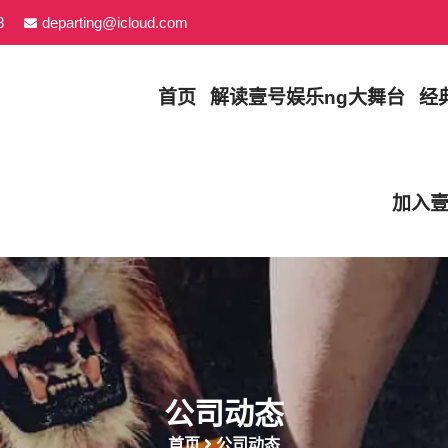
8
departing@icloud.com
首页
解读
壹号娱乐ng大舞台
经
加入
公司动态
首页
公司动态